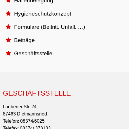
Hallenbelegung

Hygieneschutzkonzept

Formulare (Beitritt, Unfall, …)

Beiträge

Geschäftsstelle

GESCHÄFTSSTELLE
Laubener Str. 24
87463 Dietmannsried
Telefon: 08374/6025
Telefax: 08374/ 373133