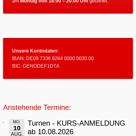
am
Montag von 18:00 – 20:00 Uhr
geöffnet.
Unsere Kontodaten:
IBAN: DE09 7336 9264 0000 0030 00
BIC: GENODEF1DTA
Anstehende Termine:
Turnen - KURS-ANMELDUNG
MO.
10
ab 10.08.2026
AUG.