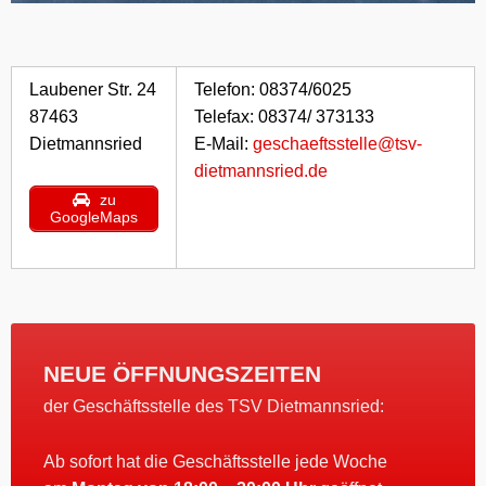
Laubener Str. 24
Telefon: 08374/6025
87463
Telefax: 08374/ 373133
Dietmannsried
E-Mail:
geschaeftsstelle@tsv-
dietmannsried.de
zu
GoogleMaps
NEUE ÖFFNUNGSZEITEN
der Geschäftsstelle des TSV Dietmannsried:
Ab sofort hat die Geschäftsstelle jede Woche