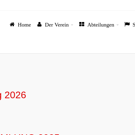
Home
Der Verein
Abteilungen
S




g 2026