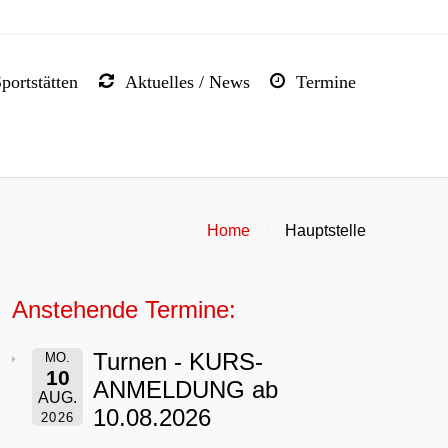
portstätten
Aktuelles / News
Termine


Home
Hauptstelle
Anstehende Termine:
Turnen - KURS-
MO.
10
ANMELDUNG ab
AUG.
10.08.2026
2026